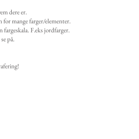
vem dere er.
nn for mange farger/elementer.
fargeskala. F.eks jordfarger.
 se på.
rafering!