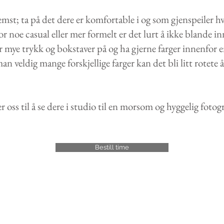
emst; ta på det dere er komfortable i og som gjenspeiler h
or noe casual eller mer formelt er det lurt å ikke blande i
mye trykk og bokstaver på og ha gjerne farger innenfor en 
n veldig mange forskjellige farger kan det bli litt rotete å
r oss til å se dere i studio til en morsom og hyggelig fotog
Bestill time