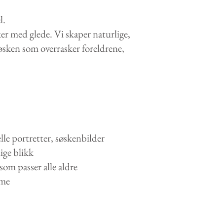
l.
sker med glede. Vi skaper naturlige,
søsken som overrasker foreldrene,
lle portretter, søskenbilder
lige blikk
som passer alle aldre
mme