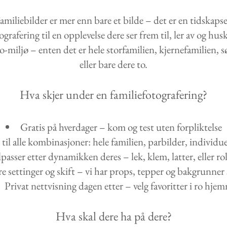
amiliebilder er mer enn bare et bilde – det er en tidskapse
grafering til en opplevelse dere ser frem til, ler av og hu
io-miljø – enten det er hele storfamilien, kjernefamilien, 
eller bare dere to.
Hva skjer under en familiefotografering?
Gratis på hverdager – kom og test uten forpliktelse
til alle kombinasjoner: hele familien, parbilder, individue
lpasser etter dynamikken deres – lek, klem, latter, eller ro
re settinger og skift – vi har props, tepper og bakgrunner 
Privat nettvisning dagen etter – velg favoritter i ro hje
Hva skal dere ha på dere?