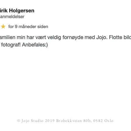
Til toppen
© Jojo Studio 2019 Brobekkveien 80b, 0582 Oslo