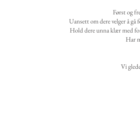
Først og fr
Uansett om dere velger å gå f
Hold dere unna klær med for 
Har ma
Vi glede