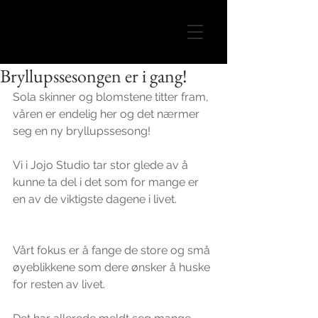
Bryllupssesongen er i gang!
Sola skinner og blomstene titter fram, 
våren er endelig her og det nærmer 
seg en ny bryllupssesong!
Vi i Jojo Studio tar stor glede av å 
kunne ta del i det som for mange er 
en av de viktigste dagene i livet.
Vårt fokus er å fange de store og små 
øyeblikkene som dere ønsker å huske 
for resten av livet.