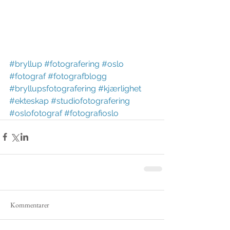
#bryllup
#fotografering
#oslo
#fotograf
#fotografblogg
#bryllupsfotografering
#kjærlighet
#ekteskap
#studiofotografering
#oslofotograf
#fotografioslo
Kommentarer